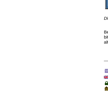
Di
B
bi
al