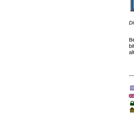
Di
B
bi
al