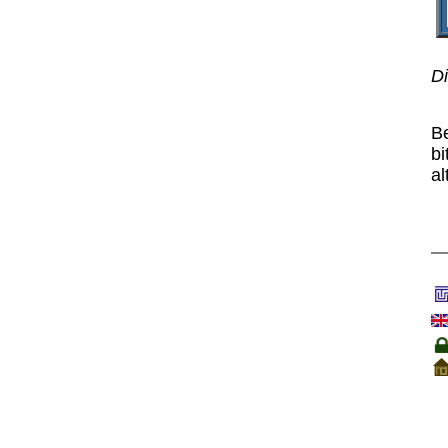
Di
B
bi
al