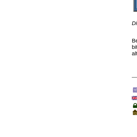
Di
B
bi
al