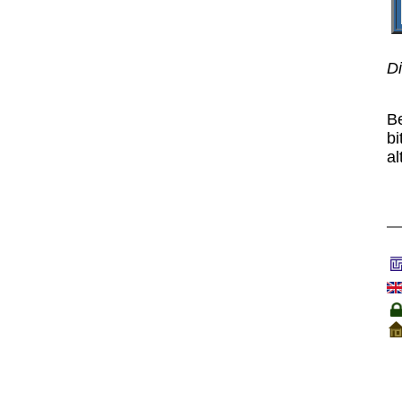
Di
B
bi
al