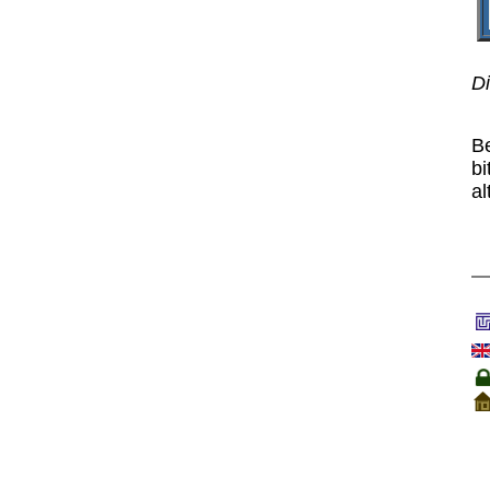
Di
B
bi
al