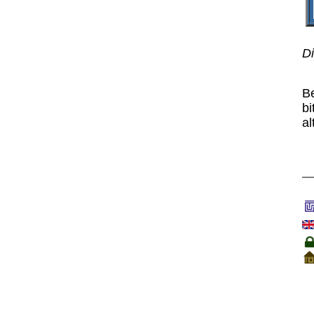
Di
B
bi
al