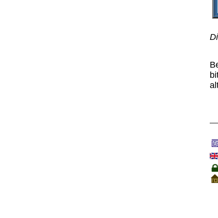
Di
B
bi
al