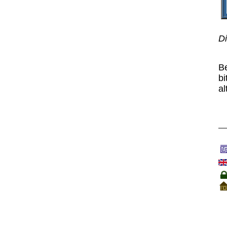
Di
B
bi
al