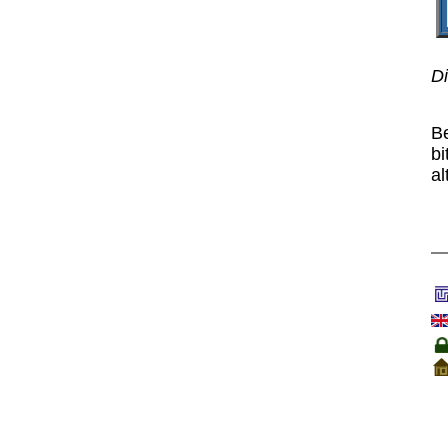
Di
B
bi
al