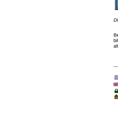
Di
B
bi
al