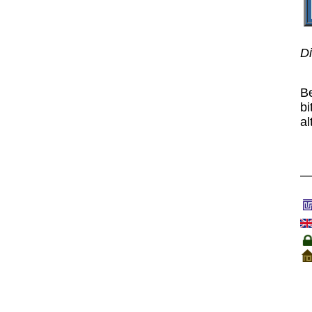
Di
B
bi
al