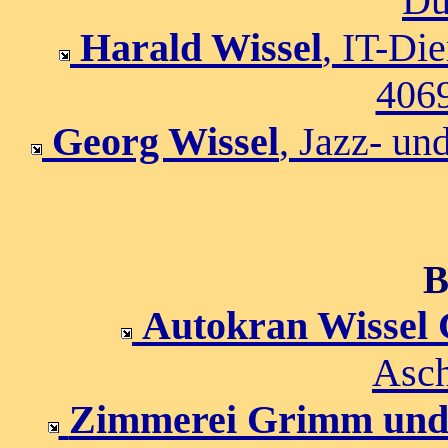
Dü
Harald Wissel
, IT-Di
4069
Georg Wissel
, Jazz- un
B
Autokran Wisse
Asch
Zimmerei Grimm und