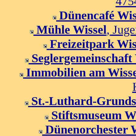
475
Dünencafé Wi
Mühle Wissel
, Jug
Freizeitpark Wis
Seglergemeinschaft 
Immobilien am Wisse
St.-Luthard-Grunds
Stiftsmuseum Wi
Dünenorchester W