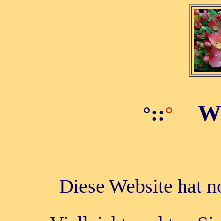
Wi
°::
°
Diese Website hat n