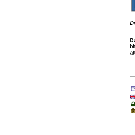
Di
B
bi
al